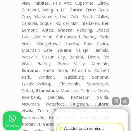
View, Milpitas, Palo Alto, Cupertino, Gilroy,
Campbell, Morgan Hill,
Santa Cruz:
Santa
Cruz, Watsonville, Live Oak, Scotts Valley,
Capitola, Soquel, Rio del Mar, Interlaken, Ben
Lomond, Aptos,
Shasta:
Redding, Shasta
Lake, Anderson, Cottonwood, Burney, Bella
Vista, Shingletown, Shasta, Palo Cedro,
Mountain Gate,
Solano:
Vallejo, Fairfield,
Vacaville, Suisun City, Benicia, Dixon, Rio
Vista, Hartley, Green Valley, Allendale,
Sonoma:
Santa Rosa, Petaluma, Rohnert
Park, Windsor, Healdsburg, Sonoma,
Larkfield-Wikiup, Cloverdale, Sebastopol,
Cotati,
Stanislaus:
Modesto, Turlock, Ceres,
Riverbank, Oakdale, Patterson, Salida,
Newman, Waterford, Hughson,
Tulare:
Visalia, Tulare, Porterville, Dinuba, Lindsay,
👋🏼¿Cómo puedo ayudarte?
Farmersville, Exeter, Orosi, Earlimart, East
Porterville,
Ventura:
Oxnard, Thousand Oaks,
WhatsApp
Accidente de vehículo
Simi Valley, Ventura (San Buenaventura),