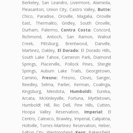
Berkeley, San Leandro, Livermore, Alameda,
Pleasanton, Union City, Castro Valley,
Butte:
Chico, Paradise, Oroville, Magalia, Oroville
East, Thermalito, Gridley, South Oroville,
Durham, Palermo,
Contra Costa:
Concord,
Richmond, Antioch, San Ramon, Walnut
Creek, Pittsburg, Brentwood, Danville,
Martinez, Oakley,
El Dorado:
El Dorado Hills,
South Lake Tahoe, Cameron Park, Diamond
Springs, Placerville, Pollock Pines, Shingle
Springs, Auburn Lake Trails, Georgetown,
Camino,
Fresno:
Fresno, Clovis, Sanger,
Reedley, Selma, Parlier, Kerman, Coalinga,
Kingsburg, Mendota,
Humboldt:
Eureka,
Arcata, McKinleyville, Fortuna, Myrtletown,
Humboldt Hill, Rio Dell, Pine Hills, Cutten,
Hoopa Valley Reservation,
Imperial:
El
Centro, Calexico, Brawley, Imperial, Calipatria,
Holtville, Torres-Martinez Reservation, Heber,
Salton City, Westmorland,
Kern:
Bakersfield,