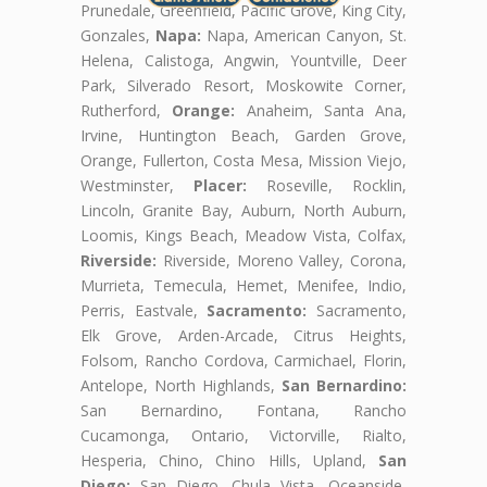
Prunedale, Greenfield, Pacific Grove, King City,
Gonzales,
Napa:
Napa, American Canyon, St.
Helena, Calistoga, Angwin, Yountville, Deer
Park, Silverado Resort, Moskowite Corner,
Rutherford,
Orange:
Anaheim, Santa Ana,
Irvine, Huntington Beach, Garden Grove,
Orange, Fullerton, Costa Mesa, Mission Viejo,
Westminster,
Placer:
Roseville, Rocklin,
Lincoln, Granite Bay, Auburn, North Auburn,
Loomis, Kings Beach, Meadow Vista, Colfax,
Riverside:
Riverside, Moreno Valley, Corona,
Murrieta, Temecula, Hemet, Menifee, Indio,
Perris, Eastvale,
Sacramento:
Sacramento,
Elk Grove, Arden-Arcade, Citrus Heights,
Folsom, Rancho Cordova, Carmichael, Florin,
Antelope, North Highlands,
San Bernardino:
San Bernardino, Fontana, Rancho
Cucamonga, Ontario, Victorville, Rialto,
Hesperia, Chino, Chino Hills, Upland,
San
Diego:
San Diego, Chula Vista, Oceanside,