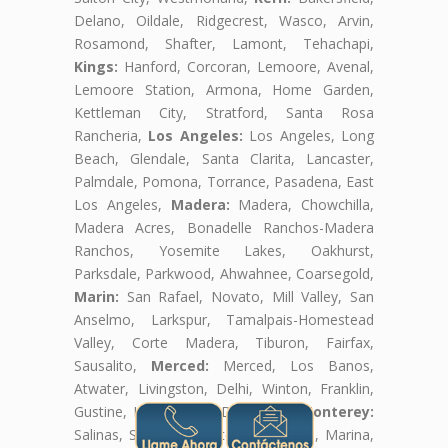
Delano, Oildale, Ridgecrest, Wasco, Arvin,
Rosamond, Shafter, Lamont, Tehachapi,
Kings:
Hanford, Corcoran, Lemoore, Avenal,
Lemoore Station, Armona, Home Garden,
Kettleman City, Stratford, Santa Rosa
Rancheria,
Los Angeles:
Los Angeles, Long
Beach, Glendale, Santa Clarita, Lancaster,
Palmdale, Pomona, Torrance, Pasadena, East
Los Angeles,
Madera:
Madera, Chowchilla,
Madera Acres, Bonadelle Ranchos-Madera
Ranchos, Yosemite Lakes, Oakhurst,
Parksdale, Parkwood, Ahwahnee, Coarsegold,
Marin:
San Rafael, Novato, Mill Valley, San
Anselmo, Larkspur, Tamalpais-Homestead
Valley, Corte Madera, Tiburon, Fairfax,
Sausalito,
Merced:
Merced, Los Banos,
Atwater, Livingston, Delhi, Winton, Franklin,
Gustine, Hilmar-Irwin, Dos Palos,
Monterey:
Salinas, Seaside, Monterey, Soledad, Marina,