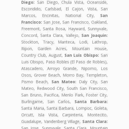
Diego:
San Diego, Chula Vista, Oceanside,
Escondido, Carlsbad, El Cajon, Vista, San
Marcos, Encinitas, National City,
San
Francisco:
San Jose, San Francisco, Oakland,
Freemont, Santa Rosa, Hayward, Sunnyvale,
Concord, Santa Clara, Vallejo,
San Joaquin:
Stockton, Tracy, Manteca, Lodi, Lathrop,
Ripon, Garden Acres, Mountain House,
Country Club, August,
San Luis Obispo:
San
Luis Obispo, Paso Robles (El Paso de Robles),
Atascadero, Arroyo Grande, Nipomo, Los
Osos, Grover Beach, Morro Bay, Templeton,
Pismo Beach,
San Mateo:
Daly City, San
Mateo, Redwood City, South San Francisco,
San Bruno, Pacifica, Menlo Park, Foster City,
Burlingame, San Carlos,
Santa Barbara:
Santa Maria, Santa Barbara, Lompoc, Goleta,
Orcutt, Isla Vista, Carpinteria, Montecito,
Guadalupe, Vandenberg Village,
Santa Clara:
San Jose, Sunnyvale, Santa Clara, Mountain