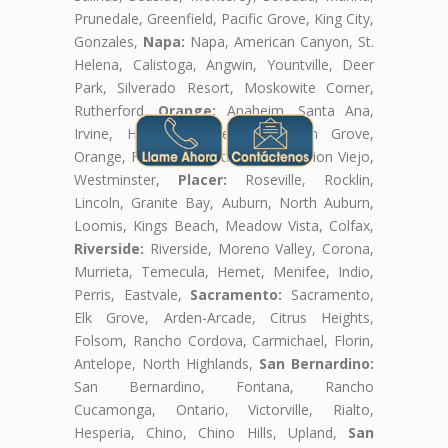
Prunedale, Greenfield, Pacific Grove, King City,
Gonzales,
Napa:
Napa, American Canyon, St.
Helena, Calistoga, Angwin, Yountville, Deer
Park, Silverado Resort, Moskowite Corner,
Rutherford,
Orange:
Anaheim, Santa Ana,
Irvine, Huntington Beach, Garden Grove,
Orange, Fullerton, Costa Mesa, Mission Viejo,
Westminster,
Placer:
Roseville, Rocklin,
Lincoln, Granite Bay, Auburn, North Auburn,
Loomis, Kings Beach, Meadow Vista, Colfax,
Riverside:
Riverside, Moreno Valley, Corona,
Murrieta, Temecula, Hemet, Menifee, Indio,
Perris, Eastvale,
Sacramento:
Sacramento,
Elk Grove, Arden-Arcade, Citrus Heights,
Folsom, Rancho Cordova, Carmichael, Florin,
Antelope, North Highlands,
San Bernardino:
San Bernardino, Fontana, Rancho
Cucamonga, Ontario, Victorville, Rialto,
Hesperia, Chino, Chino Hills, Upland,
San