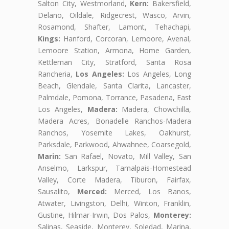
Salton City, Westmorland,
Kern:
Bakersfield,
Delano, Oildale, Ridgecrest, Wasco, Arvin,
Rosamond, Shafter, Lamont, Tehachapi,
Kings:
Hanford, Corcoran, Lemoore, Avenal,
Lemoore Station, Armona, Home Garden,
Kettleman City, Stratford, Santa Rosa
Rancheria,
Los Angeles:
Los Angeles, Long
Beach, Glendale, Santa Clarita, Lancaster,
Palmdale, Pomona, Torrance, Pasadena, East
Los Angeles,
Madera:
Madera, Chowchilla,
Madera Acres, Bonadelle Ranchos-Madera
Ranchos, Yosemite Lakes, Oakhurst,
Parksdale, Parkwood, Ahwahnee, Coarsegold,
Marin:
San Rafael, Novato, Mill Valley, San
Anselmo, Larkspur, Tamalpais-Homestead
Valley, Corte Madera, Tiburon, Fairfax,
Sausalito,
Merced:
Merced, Los Banos,
Atwater, Livingston, Delhi, Winton, Franklin,
Gustine, Hilmar-Irwin, Dos Palos,
Monterey:
Salinas, Seaside, Monterey, Soledad, Marina,