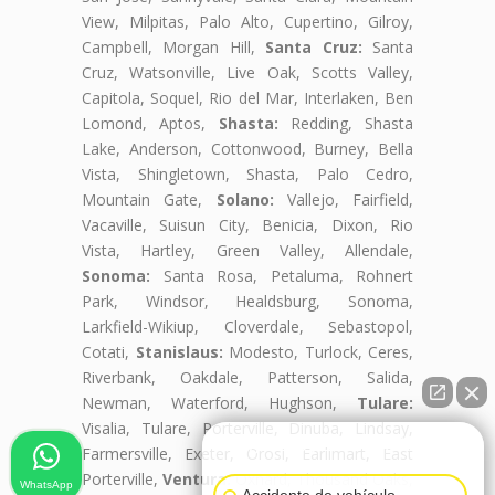
View, Milpitas, Palo Alto, Cupertino, Gilroy,
Campbell, Morgan Hill,
Santa Cruz:
Santa
Cruz, Watsonville, Live Oak, Scotts Valley,
Capitola, Soquel, Rio del Mar, Interlaken, Ben
Lomond, Aptos,
Shasta:
Redding, Shasta
Lake, Anderson, Cottonwood, Burney, Bella
Vista, Shingletown, Shasta, Palo Cedro,
Mountain Gate,
Solano:
Vallejo, Fairfield,
Vacaville, Suisun City, Benicia, Dixon, Rio
Vista, Hartley, Green Valley, Allendale,
Sonoma:
Santa Rosa, Petaluma, Rohnert
Park, Windsor, Healdsburg, Sonoma,
Larkfield-Wikiup, Cloverdale, Sebastopol,
Cotati,
Stanislaus:
Modesto, Turlock, Ceres,
Riverbank, Oakdale, Patterson, Salida,
Newman, Waterford, Hughson,
Tulare:
Visalia, Tulare, Porterville, Dinuba, Lindsay,
👋🏼¿Cómo puedo ayudarte?
Farmersville, Exeter, Orosi, Earlimart, East
Porterville,
Ventura:
Oxnard, Thousand Oaks,
WhatsApp