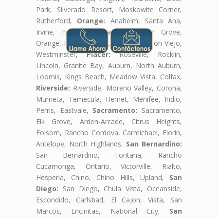
Park, Silverado Resort, Moskowite Corner,
Rutherford,
Orange:
Anaheim, Santa Ana,
Irvine, Huntington Beach, Garden Grove,
Orange, Fullerton, Costa Mesa, Mission Viejo,
Westminster,
Placer:
Roseville, Rocklin,
Lincoln, Granite Bay, Auburn, North Auburn,
Loomis, Kings Beach, Meadow Vista, Colfax,
Riverside:
Riverside, Moreno Valley, Corona,
Murrieta, Temecula, Hemet, Menifee, Indio,
Perris, Eastvale,
Sacramento:
Sacramento,
Elk Grove, Arden-Arcade, Citrus Heights,
Folsom, Rancho Cordova, Carmichael, Florin,
Antelope, North Highlands,
San Bernardino:
San Bernardino, Fontana, Rancho
Cucamonga, Ontario, Victorville, Rialto,
Hesperia, Chino, Chino Hills, Upland,
San
Diego:
San Diego, Chula Vista, Oceanside,
Escondido, Carlsbad, El Cajon, Vista, San
Marcos, Encinitas, National City,
San