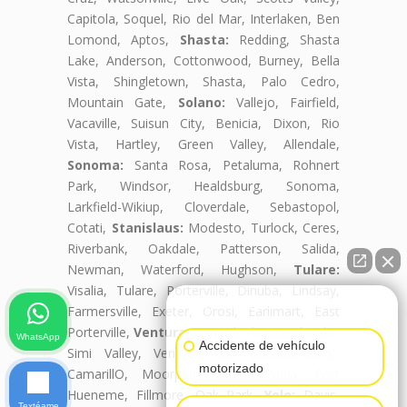
Capitola, Soquel, Rio del Mar, Interlaken, Ben
Lomond, Aptos,
Shasta:
Redding, Shasta
Lake, Anderson, Cottonwood, Burney, Bella
Vista, Shingletown, Shasta, Palo Cedro,
Mountain Gate,
Solano:
Vallejo, Fairfield,
Vacaville, Suisun City, Benicia, Dixon, Rio
Vista, Hartley, Green Valley, Allendale,
Sonoma:
Santa Rosa, Petaluma, Rohnert
Park, Windsor, Healdsburg, Sonoma,
Larkfield-Wikiup, Cloverdale, Sebastopol,
Cotati,
Stanislaus:
Modesto, Turlock, Ceres,
Riverbank, Oakdale, Patterson, Salida,
Newman, Waterford, Hughson,
Tulare:
Visalia, Tulare, Porterville, Dinuba, Lindsay,
👋🏼¿Cómo puedo ayudarte?
Farmersville, Exeter, Orosi, Earlimart, East
Porterville,
Ventura:
Oxnard, Thousand Oaks,
WhatsApp
Accidente de vehículo
Simi Valley, Ventura (San Buenaventura),
motorizado
CamarillO, Moorpark, Santa Paula, Port
Hueneme, Fillmore, Oak Park,
Yolo:
Davis,
Textéame