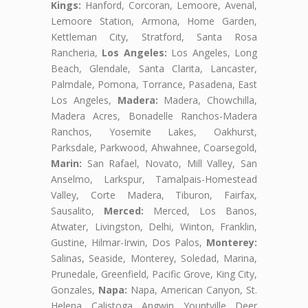
Kings:
Hanford, Corcoran, Lemoore, Avenal,
Lemoore Station, Armona, Home Garden,
Kettleman City, Stratford, Santa Rosa
Rancheria,
Los Angeles:
Los Angeles, Long
Beach, Glendale, Santa Clarita, Lancaster,
Palmdale, Pomona, Torrance, Pasadena, East
Los Angeles,
Madera:
Madera, Chowchilla,
Madera Acres, Bonadelle Ranchos-Madera
Ranchos, Yosemite Lakes, Oakhurst,
Parksdale, Parkwood, Ahwahnee, Coarsegold,
Marin:
San Rafael, Novato, Mill Valley, San
Anselmo, Larkspur, Tamalpais-Homestead
Valley, Corte Madera, Tiburon, Fairfax,
Sausalito,
Merced:
Merced, Los Banos,
Atwater, Livingston, Delhi, Winton, Franklin,
Gustine, Hilmar-Irwin, Dos Palos,
Monterey:
Salinas, Seaside, Monterey, Soledad, Marina,
Prunedale, Greenfield, Pacific Grove, King City,
Gonzales,
Napa:
Napa, American Canyon, St.
Helena, Calistoga, Angwin, Yountville, Deer