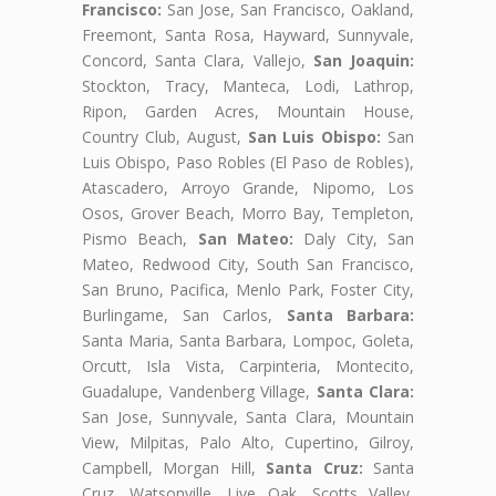
Francisco:
San Jose, San Francisco, Oakland,
Freemont, Santa Rosa, Hayward, Sunnyvale,
Concord, Santa Clara, Vallejo,
San Joaquin:
Stockton, Tracy, Manteca, Lodi, Lathrop,
Ripon, Garden Acres, Mountain House,
Country Club, August,
San Luis Obispo:
San
Luis Obispo, Paso Robles (El Paso de Robles),
Atascadero, Arroyo Grande, Nipomo, Los
Osos, Grover Beach, Morro Bay, Templeton,
Pismo Beach,
San Mateo:
Daly City, San
Mateo, Redwood City, South San Francisco,
San Bruno, Pacifica, Menlo Park, Foster City,
Burlingame, San Carlos,
Santa Barbara:
Santa Maria, Santa Barbara, Lompoc, Goleta,
Orcutt, Isla Vista, Carpinteria, Montecito,
Guadalupe, Vandenberg Village,
Santa Clara:
San Jose, Sunnyvale, Santa Clara, Mountain
View, Milpitas, Palo Alto, Cupertino, Gilroy,
Campbell, Morgan Hill,
Santa Cruz:
Santa
Cruz, Watsonville, Live Oak, Scotts Valley,