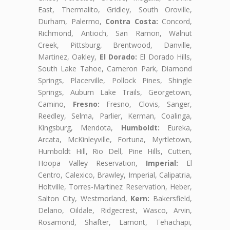
East, Thermalito, Gridley, South Oroville,
Durham, Palermo,
Contra Costa:
Concord,
Richmond, Antioch, San Ramon, Walnut
Creek, Pittsburg, Brentwood, Danville,
Martinez, Oakley,
El Dorado:
El Dorado Hills,
South Lake Tahoe, Cameron Park, Diamond
Springs, Placerville, Pollock Pines, Shingle
Springs, Auburn Lake Trails, Georgetown,
Camino,
Fresno:
Fresno, Clovis, Sanger,
Reedley, Selma, Parlier, Kerman, Coalinga,
Kingsburg, Mendota,
Humboldt:
Eureka,
Arcata, McKinleyville, Fortuna, Myrtletown,
Humboldt Hill, Rio Dell, Pine Hills, Cutten,
Hoopa Valley Reservation,
Imperial:
El
Centro, Calexico, Brawley, Imperial, Calipatria,
Holtville, Torres-Martinez Reservation, Heber,
Salton City, Westmorland,
Kern:
Bakersfield,
Delano, Oildale, Ridgecrest, Wasco, Arvin,
Rosamond, Shafter, Lamont, Tehachapi,