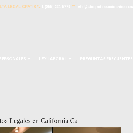
LTA LEGAL GRATIS
1 (855) 231-5779
info@abogadosaccidentesdea
 PERSONALES
LEY LABORAL
PREGUNTAS FRECUENTES
tos Legales en California Ca